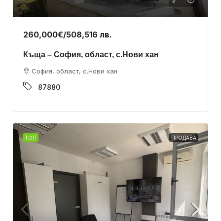
260,000€
/508,516 лв.
Къща – София, област, с.Нови хан
София, област, с.Нови хан
87880
ТОП
ПРОДАВА