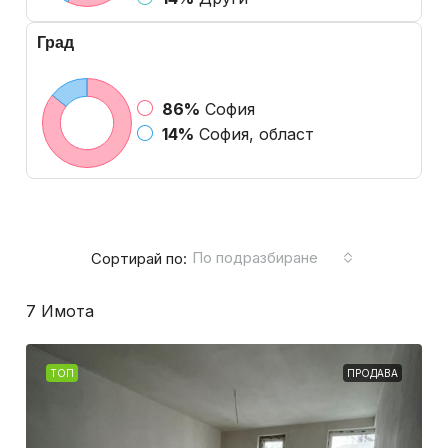
Град
86%
София
14%
София, област
По подразбиране
Сортирай по:
7 Имотa
ТОП
ПРОДАВА