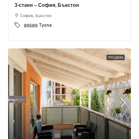
3-стаен – София, Бъкстон
София, Бъкстон
Тухла
86589
ПРОДАВА