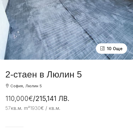
10 Още
6 Още
2-стаен в Люлин 5
София, Люлин 5
110,000€
/215,141 ЛВ.
57
кв.м. m²
1930
€ / кв.м.