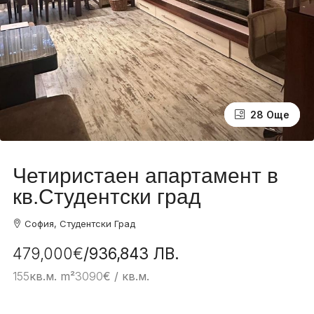
24 Още
28 Още
Четиристаен апартамент в
кв.Студентски град
София, Студентски Град
479,000€
/936,843 ЛВ.
155
кв.м. m²
3090
€ / кв.м.