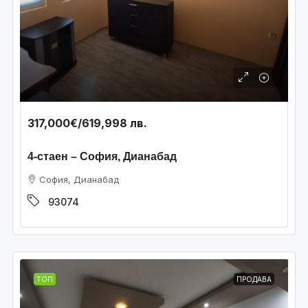
317,000€
/619,998 лв.
4-стаен – София, Дианабад
София, Дианабад
93074
ТОП
ПРОДАВА