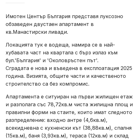
Имотен Център България представя луксозно
обзаведен двустаен апартамент в
кв.Манастирски ливади.
Локацията тук е водеща, намира се в най-
хубавата част на квартала с бърз излаз към
бул.'България' и 'Околовръстен път'.
Сградата е нова и въведена в експлоатация 2025
година. Визията, общите части и качественото
строителство са без компромис.
Апартамента е ситуиран на първи жилищен етаж
и разполага със 78,72кв.м чиста жилищна площ и
правилни форми на стаите, които имат следното
разпределение: входно антре (4,6кв.м),
всекидневна с кухненски кът (38,88кв.м), спалня
(15кв.м), баня (3,93кв.м), тераса (12кв.м) и склад