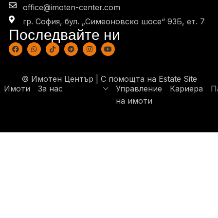
office@imoten-center.com
гр. София, бул. „Симеоновско шосе“ 93Б, eт. 7
Последвайте ни
© Имотен Център | С помощта на
Estate Site
Имоти
За нас
Управление
Кариера
П
на имоти