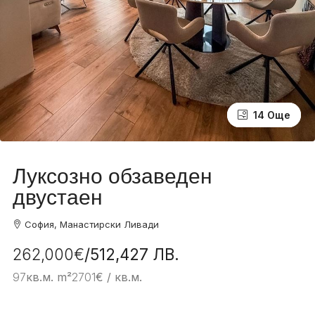
10 Още
14 Още
Луксозно обзаведен
двустаен
София, Манастирски Ливади
262,000€
/512,427 ЛВ.
97
кв.м. m²
2701
€ / кв.м.