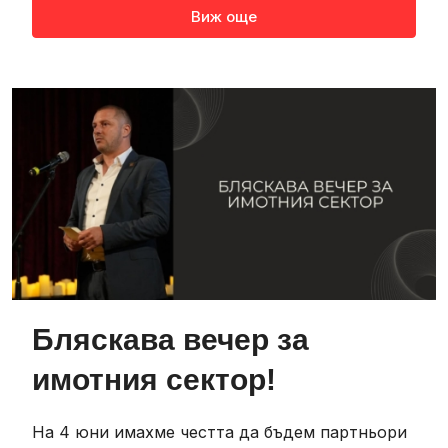
Виж още
Бляскава вечер за
имотния сектор!
На 4 юни имахме честта да бъдем партньори